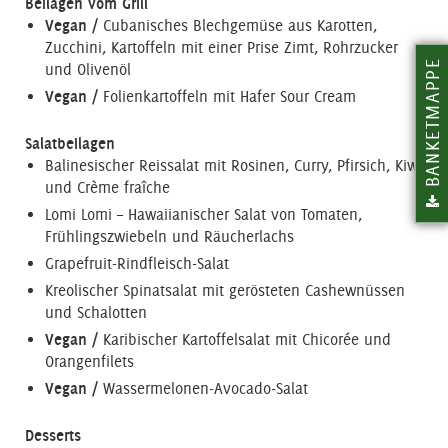
Beilagen vom Grill
Vegan /
Cubanisches Blechgemüse aus Karotten,
Zucchini, Kartoffeln mit einer Prise Zimt, Rohrzucker
BANKETMAPPE
und Olivenöl
Vegan /
Folienkartoffeln mit Hafer Sour Cream
Salatbeilagen
Balinesischer Reissalat mit Rosinen, Curry, Pfirsich, Kiwi
und Crème fraîche
Lomi Lomi – Hawaiianischer Salat von Tomaten,
Frühlingszwiebeln und Räucherlachs
Grapefruit-Rindfleisch-Salat
Kreolischer Spinatsalat mit gerösteten Cashewnüssen
und Schalotten
Vegan /
Karibischer Kartoffelsalat mit Chicorée und
Orangenfilets
Vegan /
Wassermelonen-Avocado-Salat
Desserts